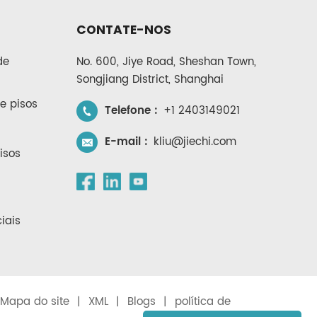
CONTATE-NOS
de
No. 600, Jiye Road, Sheshan Town,
Songjiang District, Shanghai
e pisos
Telefone :
+1 2403149021
E-mail :
kliu@jiechi.com
isos
iais
Mapa do site
|
XML
|
Blogs
|
política de