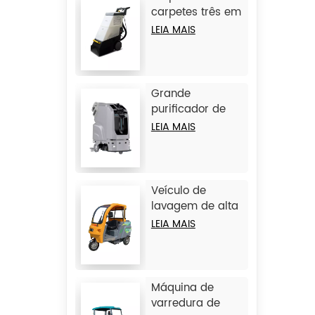
carpetes três em
um JIECHI C15
LEIA MAIS
Grande
purificador de
piso inteligente
LEIA MAIS
sem driver
JIECHI JC80
Veículo de
lavagem de alta
pressão com 3
LEIA MAIS
rodas JIECHI Q1
Máquina de
varredura de