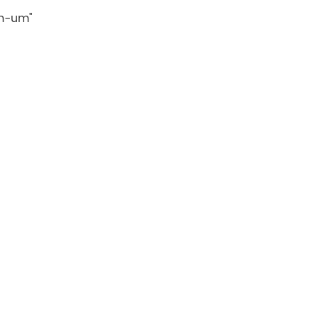
em-um"
Tiếng Việt
Indonesia
中文