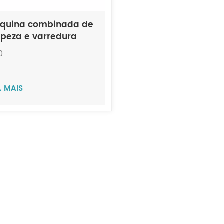
quina combinada de
mpeza e varredura
quena JIECHI M20
0
A MAIS