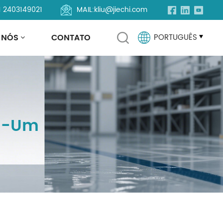
1 2403149021
MAIL:
kliu@jiechi.com
 NÓS
CONTATO
PORTUGUÊS
English
Français
Em-Um
Русский
Español
Português
العربية
Türkçe