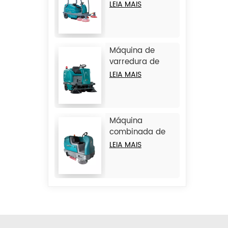
piso média
LEIA MAIS
JIECHI BA2100
Máquina de
varredura de
piso média com
LEIA MAIS
operador
sentado JIECHI
BA1400
Máquina
combinada de
lavagem e
LEIA MAIS
varredura
grande JIECHI
M17