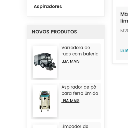
Aspiradores
Má
li
pe
M2
NOVOS PRODUTOS
Varredora de
LEI
ruas com bateria
de lítio JC-D9
LEIA MAIS
Aspirador de pó
para ferro úmido
e seco JC1245
LEIA MAIS
Limpador de