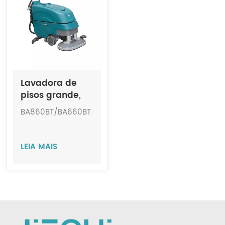
Indonesia
中文
Lavadora de
pisos grande,
totalmente
BA860BT/BA660BT
automática e
sem fio, JIECHI
BA860BT/BA660BT
LEIA MAIS