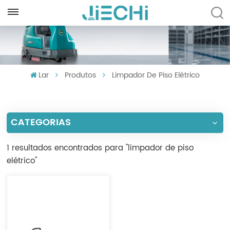
PORTUGUÊS
English
Lar
Produtos
Limpador De Piso Elétrico
Français
Русский
CATEGORIAS
Español
Português
1 resultados encontrados para "limpador de piso
elétrico"
العربية
Türkçe
Tiếng Việt