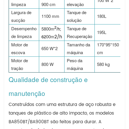
100 W*2
limpeza
900 cm
elevação
Largura de
Tanque de
1100 mm
180L
sucção
solução
2
Desempenho
Tanque de
5800m
/h;
195L
de limpeza
Recuperação
62
00
m
2
/h
Motor de
Tamanho da
170*95*150
650 W*2
escova
máquina
cm
Motor de
Peso da
800 W
580 kg
tração
máquina
Qualidade de construção e
manutenção
Construídos com uma estrutura de aço robusta e
tanques de plástico de alto impacto, os modelos
BA850BT/BA900BT são feitos para durar. A