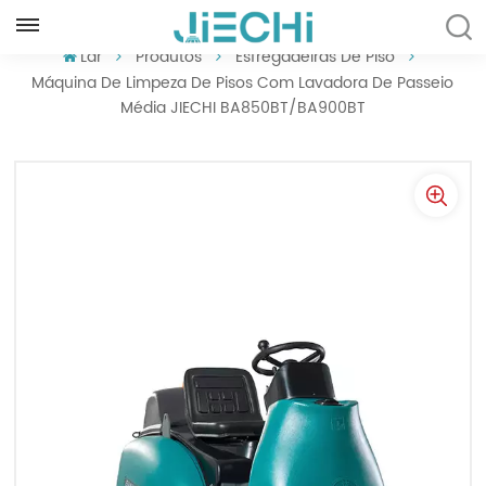
PORTUGUÊS
Lar
Produtos
Esfregadeiras De Piso
Máquina De Limpeza De Pisos Com Lavadora De Passeio
Média JIECHI BA850BT/BA900BT
English
Français
Русский
Español
Português
العربية
Türkçe
Tiếng Việt