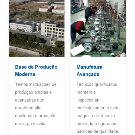
Base de Produção
Manufatura
Moderna
Avançada
Temos instalações de
Técnicos qualificados
produção amplas e
montam e
avançadas que
inspecionam
garantem alta
meticulosamente cada
qualidade e produção
máquina de limpeza,
em larga escala.
aderindo a rigorosos
padrões de qualidade.